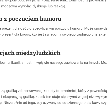
ia wygodę podczas picia. Połączenie funkcjonalności z prowokacyj
em mogącym wywołać dyskusję lub reakcję.
ób z poczuciem humoru
prezent dla osób o specyficznym poczuciu humoru. Może sprawdzić
ny prezent dla kogoś, kto jest świadomy swojego trudnego charakte
acjach międzyludzkich
omunikacji, empatii i wpływie naszego zachowania na innych. Może 
iałą grafiką zdenerwowanej kobiety to przedmiot, który z pewnośc
 i ekspresyjną grafikę, kubek ten staje się czymś więcej niż zwy
ę. Niezależnie od tego, czy używany do codziennego picia kawy czy