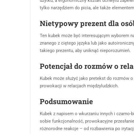
użytku, a ergonomiczny kształt uchwytu zapewn
tylko narzędziem do picia, ale także element
Nietypowy prezent dla os
Ten kubek może być interesującym wyborem na 
znanego z ciętego języka lub jako autoironicz
takiego prezentu, aby uniknąć nieporozumień.
Potencjał do rozmów o rel
Kubek może służyć jako pretekst do rozmów o k
prowokacji w relacjach międzyludzkich.
Podsumowanie
Kubek z napisem o wkurzaniu innych i czarno-b
sobie funkcjonalność, prowokacyjne przesłanie
różnorodne reakcje – od rozbawienia po irytacj