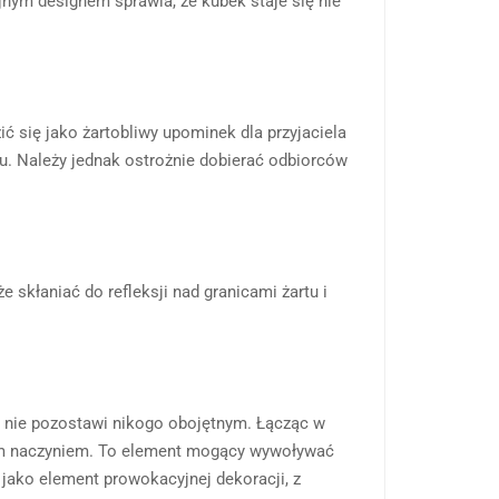
nym designem sprawia, że kubek staje się nie
 się jako żartobliwy upominek dla przyjaciela
ru. Należy jednak ostrożnie dobierać odbiorców
skłaniać do refleksji nad granicami żartu i
ią nie pozostawi nikogo obojętnym. Łącząc w
kłym naczyniem. To element mogący wywoływać
 jako element prowokacyjnej dekoracji, z