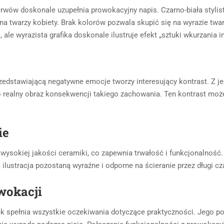
erwów doskonale uzupełnia prowokacyjny napis. Czarno-biała stylist
a twarzy kobiety. Brak kolorów pozwala skupić się na wyrazie twar
 ale wyrazista grafika doskonale ilustruje efekt „sztuki wkurzania
zedstawiającą negatywne emocje tworzy interesujący kontrast. Z j
zo realny obraz konsekwencji takiego zachowania. Ten kontrast moż
ie
wysokiej jakości ceramiki, co zapewnia trwałość i funkcjonalność
a ilustracja pozostaną wyraźne i odporne na ścieranie przez długi c
wokacji
 spełnia wszystkie oczekiwania dotyczące praktyczności. Jego p