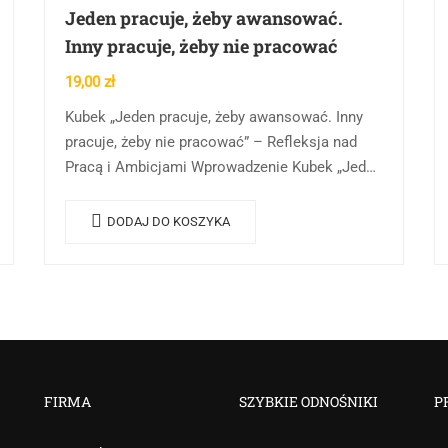
Jeden pracuje, żeby awansować.
Inny pracuje, żeby nie pracować
19,00
zł
Kubek „Jeden pracuje, żeby awansować. Inny
pracuje, żeby nie pracować” – Refleksja nad
Pracą i Ambicjami Wprowadzenie Kubek „Jeden
pracuje, żeby awansować. Inny pracuje, żeby nie
pracować” to nie…
DODAJ DO KOSZYKA
FIRMA
SZYBKIE ODNOŚNIKI
P