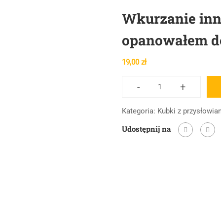
Wkurzanie inny
opanowałem do
19,00
zł
-
+
ilość
Wkurzanie
Kategoria:
Kubki z przysłowia
innych
Udostępnij na
to
sztuka,
którą
opanowałem
do
perfekcji