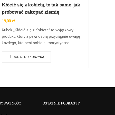
Kłócić się z kobietą, to tak samo, jak
próbować zakopać ziemię
19,00
zł
Kubek „Kłócić się z Kobietą” to wyjątkowy
produkt, który z pewnością przyciągnie uwagę
każdego, kto ceni sobie humorystyczne
podejście do codziennych sytuacji. Idealny dla
osób z poczuciem humoru, które…
DODAJ DO KOSZYKA
RYWATNOŚĆ
OSTATNIE PODKASTY