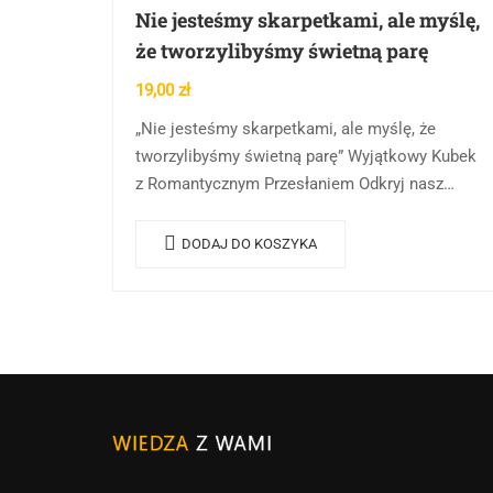
Nie jesteśmy skarpetkami, ale myślę,
że tworzylibyśmy świetną parę
19,00
zł
„Nie jesteśmy skarpetkami, ale myślę, że
tworzylibyśmy świetną parę” Wyjątkowy Kubek
z Romantycznym Przesłaniem Odkryj nasz
najnowszy kubek z uroczym i zabawnym
napisem: „Nie jesteśmy skarpetkami, ale
DODAJ DO KOSZYKA
myślę, że…