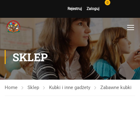
0
Rejestruj
Zaloguj
SKLEP
Home
Sklep
Kubki i inne gadżety
Zabawne kubki