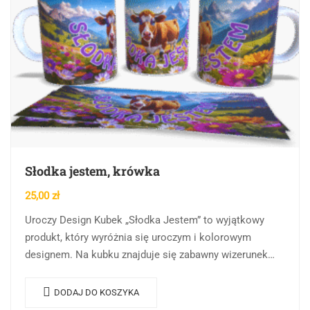
Słodka jestem, krówka
25,00
zł
Uroczy Design Kubek „Słodka Jestem” to wyjątkowy
produkt, który wyróżnia się uroczym i kolorowym
designem. Na kubku znajduje się zabawny wizerunek
uroczej krowy na tle malowniczych górskich
krajobrazów. Obrazek…
DODAJ DO KOSZYKA