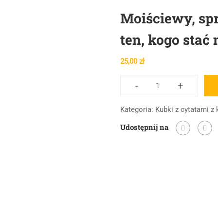
Moiściewy, sp
ten, kogo stać 
25,00
zł
-
+
ilość
Moiściewy,
Kategoria:
Kubki z cytatami z 
sprawiedliwość
Udostępnij na
ma
zawżdy
ten,
kogo
stać
na
nią