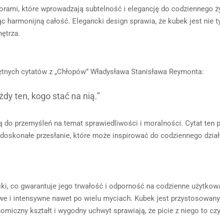
rami, które wprowadzają subtelność i elegancję do codziennego ży
 harmonijną całość. Elegancki design sprawia, że kubek jest nie t
ętrza.
miętnych cytatów z „Chłopów” Władysława Stanisława Reymonta:
y ten, kogo stać na nią.”
ją do przemyśleń na temat sprawiedliwości i moralności. Cytat ten
oskonałe przesłanie, które może inspirować do codziennego działa
ki, co gwarantuje jego trwałość i odporność na codzienne użytkowa
ywe i intensywne nawet po wielu myciach. Kubek jest przystosowan
iczny kształt i wygodny uchwyt sprawiają, że picie z niego to cz