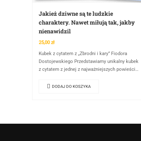
Jakież dziwne są te ludzkie
charaktery. Nawet miłują tak, jakby
nienawidzil
25,00
zł
Kubek z cytatem z „Zbrodni i kary” Fiodora
Dostojewskiego Przedstawiamy unikalny kubek
z cytatem z jednej z najważniejszych powieści
literatury światowej – „Zbrodnia i kara” Fiodora
Dostojewskiego. Ten elegancki…
DODAJ DO KOSZYKA