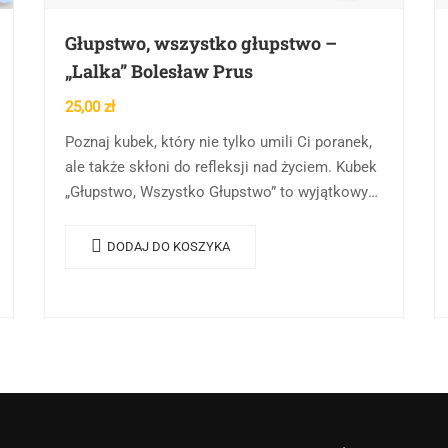
Głupstwo, wszystko głupstwo –
„Lalka” Bolesław Prus
25,00
zł
Poznaj kubek, który nie tylko umili Ci poranek,
ale także skłoni do refleksji nad życiem. Kubek
„Głupstwo, Wszystko Głupstwo” to wyjątkowy
produkt, który łączy w sobie estetykę i
głęboką…
DODAJ DO KOSZYKA