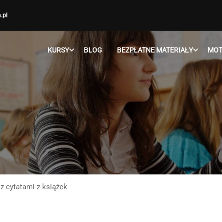
.pl
KURSY
BLOG
BEZPŁATNE MATERIAŁY
MOT
 z cytatami z książek