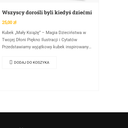
Wszyscy dorośli byli kiedyś dziećmi
25,00
zł
Kubek „Mały Książę” – Magia Dzieciństwa w
Twojej Dłoni Piękno Ilustracji i Cytatów
Przedstawiamy wyjątkowy kubek inspirowany
jedną z najpiękniejszych i najbardziej
poruszających książek wszech czasów –
DODAJ DO KOSZYKA
„Małym Księciem”…