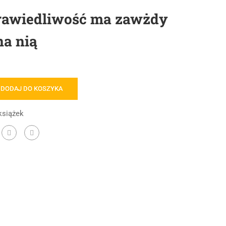
rawiedliwość ma zawżdy
na nią
DODAJ DO KOSZYKA
książek