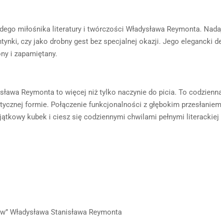
dego miłośnika literatury i twórczości Władysława Reymonta. Nadaje
tynki, czy jako drobny gest bez specjalnej okazji. Jego elegancki de
ny i zapamiętany.
ława Reymonta to więcej niż tylko naczynie do picia. To codzienna
tycznej formie. Połączenie funkcjonalności z głębokim przesłanie
yjątkowy kubek i ciesz się codziennymi chwilami pełnymi literackiej in
pów” Władysława Stanisława Reymonta