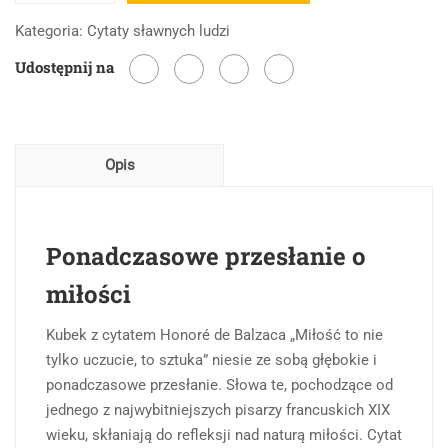
Miłość
Kategoria:
Cytaty sławnych ludzi
to
Udostępnij na
nie
tylko
uczucie,
to
Opis
sztuka.
-
Honoré
de
Ponadczasowe przesłanie o
Balzac
miłości
Kubek z cytatem Honoré de Balzaca „Miłość to nie
tylko uczucie, to sztuka” niesie ze sobą głębokie i
ponadczasowe przesłanie. Słowa te, pochodzące od
jednego z najwybitniejszych pisarzy francuskich XIX
wieku, skłaniają do refleksji nad naturą miłości. Cytat