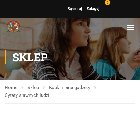
0
Rejestruj
Zaloguj
SKLEP
Home
Sklep
Kubki i inne gadżety
Cytaty sławnych ludzi