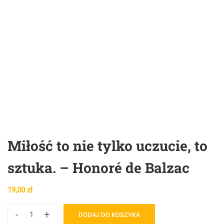
Miłość to nie tylko uczucie, to
sztuka. – Honoré de Balzac
19,00
zł
-
+
DODAJ DO KOSZYKA
ilość