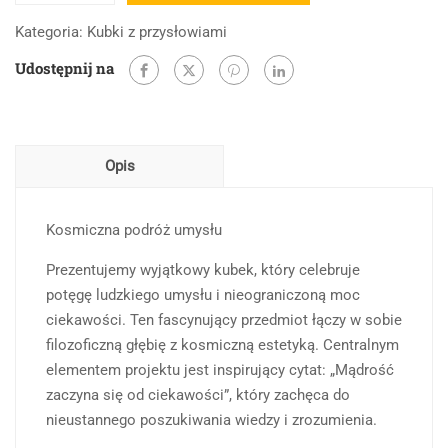
Mądrość
Kategoria:
Kubki z przysłowiami
zaczyna
Udostępnij na
się
od
ciekawości
Opis
Kosmiczna podróż umysłu
Prezentujemy wyjątkowy kubek, który celebruje
potęgę ludzkiego umysłu i nieograniczoną moc
ciekawości. Ten fascynujący przedmiot łączy w sobie
filozoficzną głębię z kosmiczną estetyką. Centralnym
elementem projektu jest inspirujący cytat: „Mądrość
zaczyna się od ciekawości”, który zachęca do
nieustannego poszukiwania wiedzy i zrozumienia.