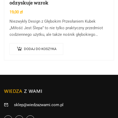
odzyskuje wzrok
19,00
zł
Niezwykły Design z Głębokim Przesłaniem Kubek
„Miłość Jest Ślepa” to nie tylko praktyczny przedmiot
codziennego użytku, ale także nośnik głębokiego
przesłania. Na jego powierzchni znajduje się piękna,
malarska grafika…
DODAJ DO KOSZYKA
sklep@wiedzazwami.com.pl