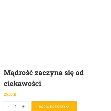
Mądrość zaczyna się od
ciekawości
25,00
zł
-
+
DODAJ DO KOSZYKA
ilość