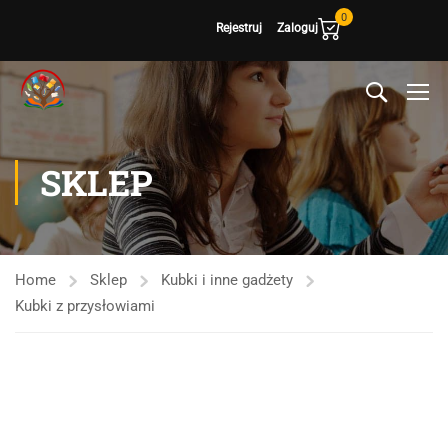
0
Rejestruj
Zaloguj
SKLEP
Home
Sklep
Kubki i inne gadżety
Kubki z przysłowiami