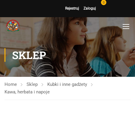
0
Rejestruj
Zaloguj
SKLEP
Home
Sklep
Kubki i inne gadżety
Kawa, herbata i napoje