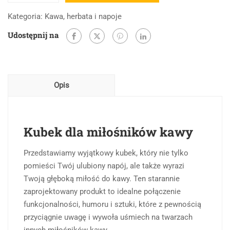
Kubek:
Kategoria:
Kawa, herbata i napoje
Jestem
Udostępnij na
w
relacji
z
Kawą
Opis
Kubek dla miłośników kawy
Przedstawiamy wyjątkowy kubek, który nie tylko
pomieści Twój ulubiony napój, ale także wyrazi
Twoją głęboką miłość do kawy. Ten starannie
zaprojektowany produkt to idealne połączenie
funkcjonalności, humoru i sztuki, które z pewnością
przyciągnie uwagę i wywoła uśmiech na twarzach
innych miłośników kawy.