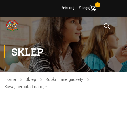
0
Rejestruj
Zaloguj
SKLEP
Home
Sklep
Kubki i inne gadżety
Kawa, herbata i napoje