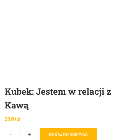
Kubek: Jestem w relacji z
Kawą
25,00
zł
-
+
DODAJ DO KOSZYKA
ilość