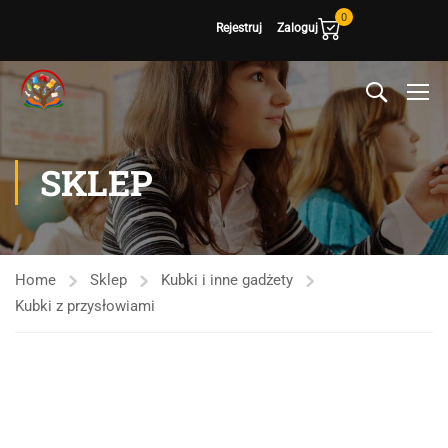
0
Rejestruj
Zaloguj
SKLEP
Home
Sklep
Kubki i inne gadżety
Kubki z przysłowiami