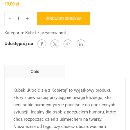
19,00
zł
-
+
DODAJ DO KOSZYKA
ilość
Kłócić
Kategoria:
Kubki z przysłowiami
się
Udostępnij na
z
kobietą,
to
tak
Opis
samo,
jak
próbować
Kubek „Kłócić się z Kobietą” to wyjątkowy produkt,
zakopać
który z pewnością przyciągnie uwagę każdego, kto
ziemię
ceni sobie humorystyczne podejście do codziennych
sytuacji. Idealny dla osób z poczuciem humoru, które
chcą rozpocząć dzień z uśmiechem na twarzy.
Niezależnie od tego, czy chcesz obdarować nim