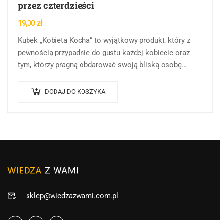
przez czterdzieści
19,00
zł
Kubek „Kobieta Kocha” to wyjątkowy produkt, który z
pewnością przypadnie do gustu każdej kobiecie oraz
tym, którzy pragną obdarować swoją bliską osobę
wyjątkowym upominkiem. Jego urokliwy design i
humorystyczny…
DODAJ DO KOSZYKA
sklep@wiedzazwami.com.pl