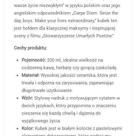
wasze życie niezwykłym” w języku polskim oraz jego
angielskim odpowiednikiem „Carpe Diem. Seize the
day, boys. Make your lives extraordinary,” kubek ten
jest hołdem dla klasycznej maksymy i inspirującej
sceny z filmu „Stowarzyszenie Umarłych Poetów.”
Cechy produktu:
Pojemność:
330 ml, idealna wielkość na
codzienną kawę, herbatę czy gorącą czekoladę.
Materiał:
Wysokiej jakości ceramika, która jest
trwała i odporna na zarysowania, zapewniając
długotrwałe użytkowanie.
Wzór:
Stylowy nadruk z motywującym cytatem w
dwóch językach, który przypomina o znaczeniu
cieszenia się każdą chwilą i dążenia do
wyjątkowego życia.
Kolor:
Kubek jest w białym kolorze z pastelowymi
elementami dekoracyjnymi, które nadają mu