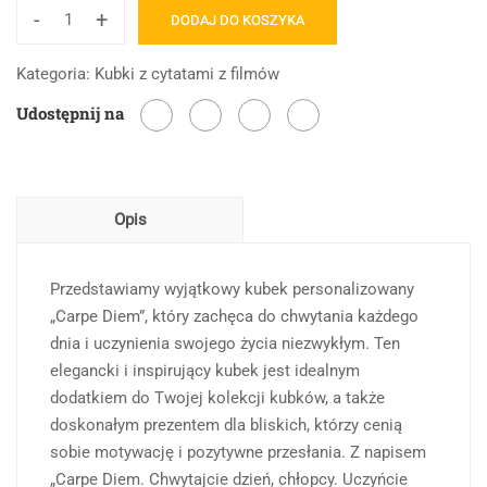
-
+
DODAJ DO KOSZYKA
ilość
Carpe
Kategoria:
Kubki z cytatami z filmów
dzień.
Udostępnij na
Chwytajcie
dzień,
chłopcy
Opis
Przedstawiamy wyjątkowy kubek personalizowany
„Carpe Diem”, który zachęca do chwytania każdego
dnia i uczynienia swojego życia niezwykłym. Ten
elegancki i inspirujący kubek jest idealnym
dodatkiem do Twojej kolekcji kubków, a także
doskonałym prezentem dla bliskich, którzy cenią
sobie motywację i pozytywne przesłania. Z napisem
„Carpe Diem. Chwytajcie dzień, chłopcy. Uczyńcie