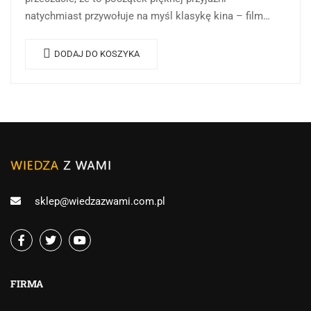
natychmiast przywołuje na myśl klasykę kina – film
„Casablanca” z 1942 roku. Ten słynny cytat,
wypowiedziany…
DODAJ DO KOSZYKA
sklep@wiedzazwami.com.pl
FIRMA