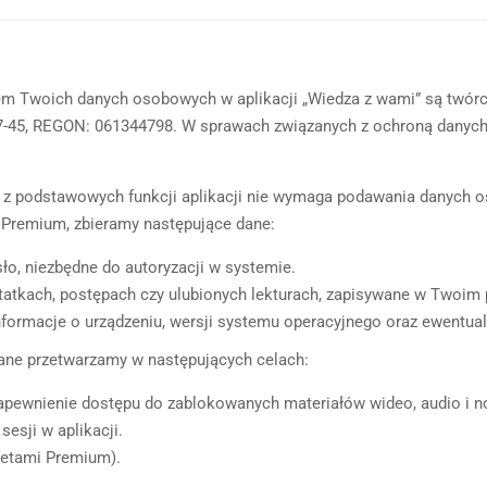
m Twoich danych osobowych w aplikacji „Wiedza z wami” są twórcy
7-57-45, REGON: 061344798. W sprawach związanych z ochroną dany
 z podstawowych funkcji aplikacji nie wymaga podawania danych os
 Premium, zbieramy następujące dane:
ło, niezbędne do autoryzacji w systemie.
atkach, postępach czy ulubionych lekturach, zapisywane w Twoim p
rmacje o urządzeniu, wersji systemu operacyjnego oraz ewentualny
ne przetwarzamy w następujących celach:
zapewnienie dostępu do zablokowanych materiałów wideo, audio i n
esji w aplikacji.
ietami Premium).
.