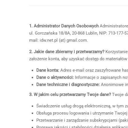
1. Administrator Danych Osobowych
Administratore
ul. Gorczańska 18/8A, 20-868 Lublin, NIP: 713-17
mail: idw.net.pl (at) gmail.com.
2. Jakie dane zbieramy i przetwarzamy?
Korzystanie
założenie konta, aby uzyskać dostęp do materiałów
Dane konta:
Adres e-mail oraz zaszyfrowane has
Dane o aktywności:
Informacje o zapisanych not
Dane techniczne i diagnostyczne:
Anonimowe info
3. W jakim celu przetwarzamy Twoje dane?
Twoje da
Świadczenie usług drogą elektroniczną, w tym 
Obsługa procesu logowania i utrzymanie Twojej s
Przetwarzanie i zarządzanie subskrypcjami (pak
Poprawa jakości i stabilności działania aplikacji