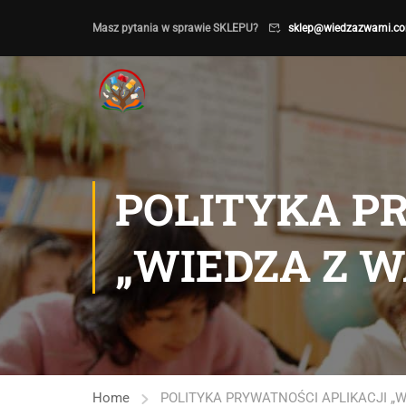
Masz pytania w sprawie SKLEPU?
sklep@wiedzazwami.co
POLITYKA P
„WIEDZA Z W
Home
POLITYKA PRYWATNOŚCI APLIKACJI „W