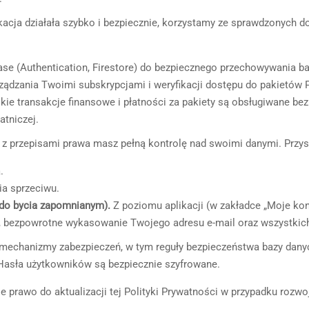
kacja działała szybko i bezpiecznie, korzystamy ze sprawdzonych d
se (Authentication, Firestore) do bezpiecznego przechowywania b
ądzania Twoimi subskrypcjami i weryfikacji dostępu do pakietów
ie transakcje finansowe i płatności za pakiety są obsługiwane b
atniczej.
z przepisami prawa masz pełną kontrolę nad swoimi danymi. Przys
.
ia sprzeciwu.
 do bycia zapomnianym).
Z poziomu aplikacji (w zakładce „Moje kon
 bezpowrotne wykasowanie Twojego adresu e-mail oraz wszystkich 
chanizmy zabezpieczeń, w tym reguły bezpieczeństwa bazy danych,
 Hasła użytkowników są bezpiecznie szyfrowane.
 prawo do aktualizacji tej Polityki Prywatności w przypadku rozwo