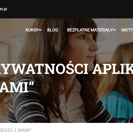
m.pl
KURSY
BLOG
BEZPŁATNE MATERIAŁY
MOTY
RYWATNOŚCI APLI
AMI”
IEDZA Z WAMI”