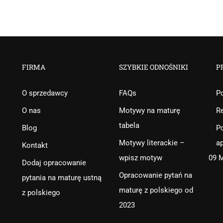
FIRMA
SZYBKIE ODNOŚNIKI
P
O sprzedawcy
FAQs
Po
O nas
Motywy na maturę
R
tabela
Blog
Po
Motywy literackie –
ap
Kontakt
wpisz motyw
09 
Dodaj opracowanie
Opracowanie pytań na
pytania na maturę ustną
maturę z polskiego od
z polskiego
2023