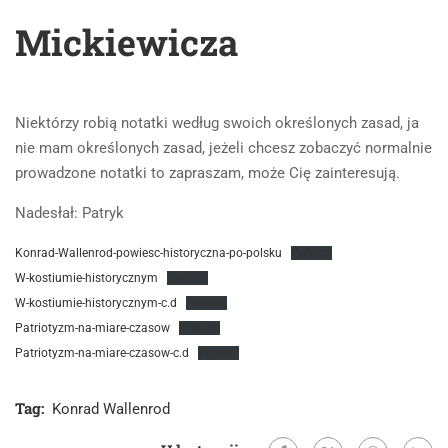
Mickiewicza
Niektórzy robią notatki według swoich określonych zasad, ja
nie mam określonych zasad, jeżeli chcesz zobaczyć normalnie
prowadzone notatki to zapraszam, może Cię zainteresują.
Nadesłał: Patryk
Konrad-Wallenrod-powiesc-historyczna-po-polsku
Pobierz
W-kostiumie-historycznym
Pobierz
W-kostiumie-historycznym-c.d
Pobierz
Patriotyzm-na-miare-czasow
Pobierz
Patriotyzm-na-miare-czasow-c.d
Pobierz
Tag:
Konrad Wallenrod