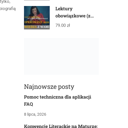
tylko,
Lektury
iografią
obowiązkowe (z
gwiazdką) plus
79.00 zł
lektury
uzupełniające –
PAKIET
Najnowsze posty
Pomoc techniczna dla aplikacji
FAQ
8 lipca, 2026
Konwencje Literackie na Maturze: