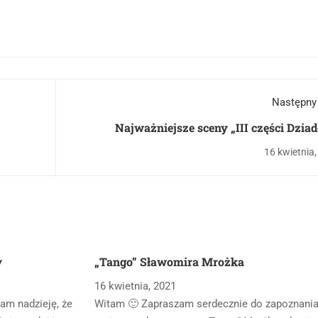
Następny
Najważniejsze sceny „III części Dzia
A.Mickiew
16 kwietnia
y
„Tango” Sławomira Mrożka
16 kwietnia, 2021
am nadzieję, że
Witam 🙂 Zapraszam serdecznie do zapoznania