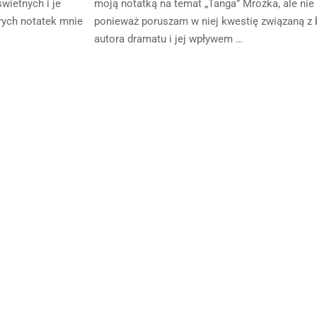
wietnych i je
moją notatką na temat „Tanga” Mrożka, ale nie 
rych notatek mnie
ponieważ poruszam w niej kwestię związaną z b
autora dramatu i jej wpływem …