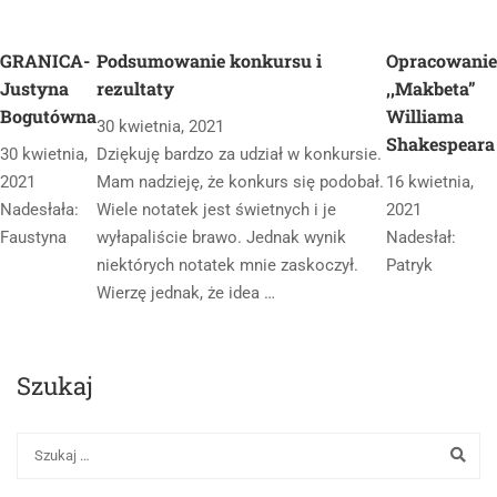
GRANICA-
Podsumowanie konkursu i
Opracowanie
Justyna
rezultaty
,,Makbeta”
Bogutówna
Williama
30 kwietnia, 2021
Shakespeara
30 kwietnia,
Dziękuję bardzo za udział w konkursie.
2021
Mam nadzieję, że konkurs się podobał.
16 kwietnia,
Nadesłała:
Wiele notatek jest świetnych i je
2021
Faustyna
wyłapaliście brawo. Jednak wynik
Nadesłał:
niektórych notatek mnie zaskoczył.
Patryk
Wierzę jednak, że idea …
Szukaj