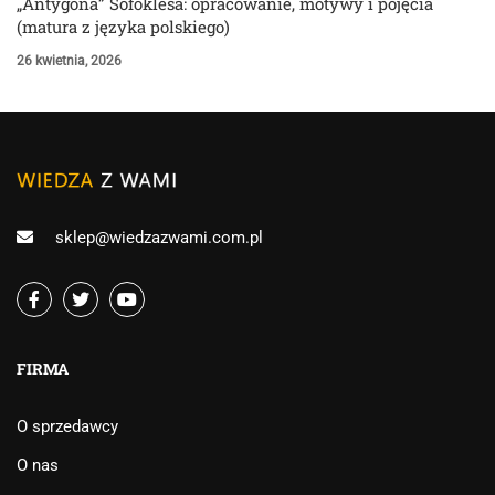
„Antygona” Sofoklesa: opracowanie, motywy i pojęcia
(matura z języka polskiego)
26 kwietnia, 2026
sklep@wiedzazwami.com.pl
FIRMA
O sprzedawcy
O nas