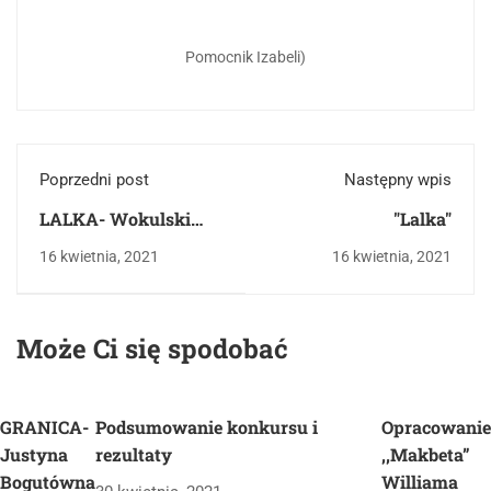
Pomocnik Izabeli)
Poprzedni post
Następny wpis
LALKA- Wokulski
"Lalka"
jako romantyk i
16 kwietnia, 2021
16 kwietnia, 2021
idealista
Może Ci się spodobać
GRANICA-
Podsumowanie konkursu i
Opracowanie
Justyna
rezultaty
,,Makbeta”
Bogutówna
Williama