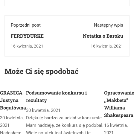
Poprzedni post
Następny wpis
FERDYDURKE
Notatka o Baroku
16 kwietnia, 2021
16 kwietnia, 2021
Może Ci się spodobać
GRANICA-
Podsumowanie konkursu i
Opracowanie
Justyna
rezultaty
,,Makbeta”
Bogutówna
Williama
30 kwietnia, 2021
Shakespeara
30 kwietnia,
Dziękuję bardzo za udział w konkursie.
2021
Mam nadzieję, że konkurs się podobał.
16 kwietnia,
Nadesłała:
Wiele notatek jest świetnych i je
2021