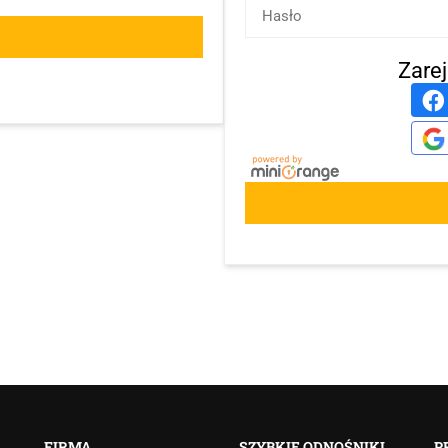
Zare
FIRMA
SZYBKIE ODNOŚNIKI
P