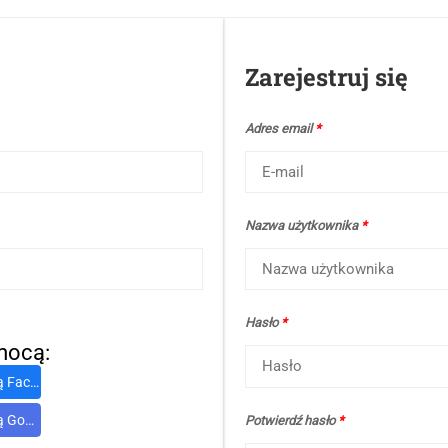
Zarejestruj się
Adres email
*
Nazwa użytkownika
*
Hasło
*
mocą:
cebook
oogle
Potwierdź hasło
*