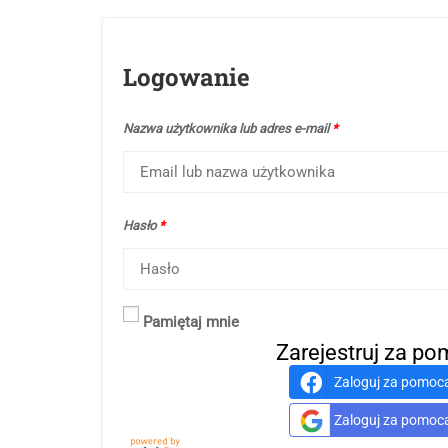
Logowanie
Nazwa użytkownika lub adres e-mail
*
Hasło
*
Pamiętaj mnie
Zarejestruj za po
Zaloguj za pomocą Fa
Zaloguj za pomocą G