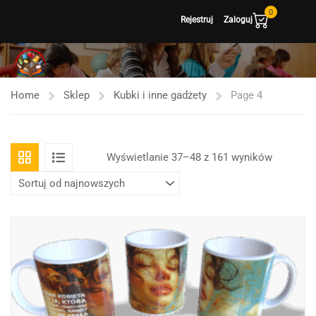
0
Rejestruj
Zaloguj
Home
Sklep
Kubki i inne gadżety
Page 4
Posorto
Wyświetlanie 37–48 z 161 wyników
według
najnowsz