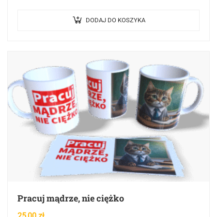
„Pulp Fiction”, nasze naczynie oddaje hołd jednemu z…
DODAJ DO KOSZYKA
Pracuj mądrze, nie ciężko
25,00
zł