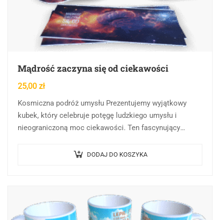
Mądrość zaczyna się od ciekawości
25,00
zł
Kosmiczna podróż umysłu Prezentujemy wyjątkowy
kubek, który celebruje potęgę ludzkiego umysłu i
nieograniczoną moc ciekawości. Ten fascynujący
przedmiot łączy w sobie filozoficzną głębię z kosmiczną
estetyką. Centralnym elementem projektu…
DODAJ DO KOSZYKA