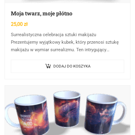
Moja twarz, moje płótno
25,00
zł
Surrealistyczna celebracja sztuki makijażu
Prezentujemy wyjątkowy kubek, który przenosi sztukę
makijażu w wymiar surrealizmu. Ten intrygujący
przedmiot łączy w sobie współczesne podejście do
piękna z awangardowym stylem artystycznym.
DODAJ DO KOSZYKA
Centralnym…