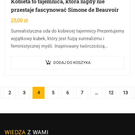
Kobieta to tajemnica, która nigdy nie
przestaje fascynować Simone de Beauvoir
25,00
zł
Surrealistyczna oda do kobiecej tajemnicy Prezentujemy
wyjątkowy kubek, który jest fuzją surrealizmu i
feministycznej myśli. Inspirowany twórczością
Salvadora Dalego, ten kubek celebruje enigmatyczną
naturę kobiecości. Centralnym elementem projektu
DODAJ DO KOSZYKA
jest…
2
3
4
5
6
7
…
12
13